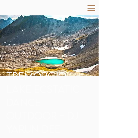
TREMORGIO
LAKE ECSTATIC
DANCE
OUTDOOR - DJ
YARUN DEE