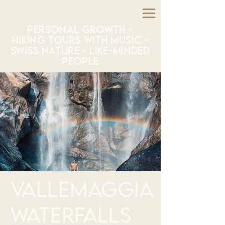
PERSONAL GROWTH -
HIKING TOURS WITH MUSIC -
SWISS NATURE - LIKE-MINDED
PEOPLE
VALLEMAGGIA
WATERFALLS