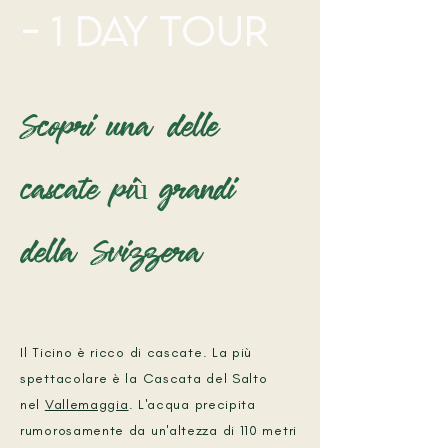
- 1 DAY TOUR
Scopri una delle
cascate più grandi
della Svizzera
Il Ticino è ricco di cascate. La più
spettacolare è la Cascata del Salto
nel
Vallemaggia
. L'acqua precipita
rumorosamente da un'altezza di 110 metri